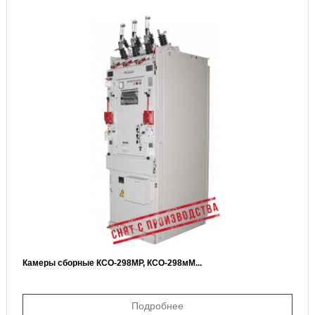
Камеры сборные КСО-298МР, КСО-298мМ...
Подробнее