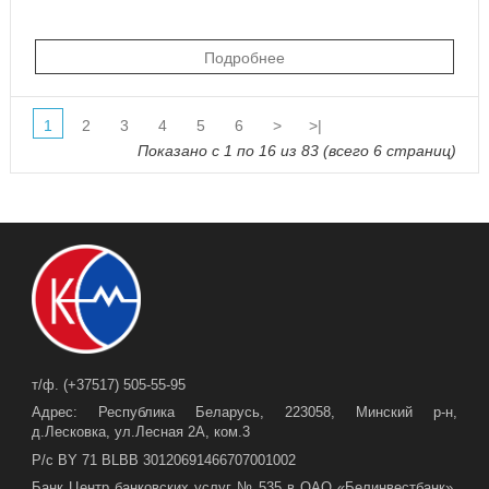
Подробнее
1
2
3
4
5
6
>
>|
Показано с 1 по 16 из 83 (всего 6 страниц)
т/ф. (+37517) 505-55-95
Адрес: Республика Беларусь, 223058, Минский р-н,
д.Лесковка, ул.Лесная 2А, ком.3
Р/с BY 71 BLBB 30120691466707001002
Банк Центр банковских услуг № 535 в ОАО «Белинвестбанк».